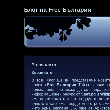
Блог на Free България
В началото
Здравейте!
В този блог ще ви представяме новите
проекта
Free България
. Той се зароди в
неясна идея, че може да се направо н
информационен ресурс от
Start.bg
и
Wiki
има почти само текст, а на другото поч
едното място има твърде много реклами,
нито една реклама… А още от Аристоте