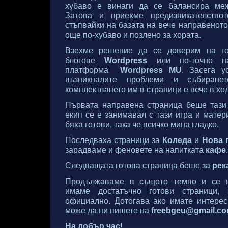
хубаво е винаги да се балансира ме
Затова и приехме предизвикателство
стъпвайки на базата на вече направенот
още по-хубаво и позлено за хората.
Взехме решение да се доверим на го
блогове
Wordpress
или по-точно н
платформа
Wordpress MU
. Засега 
възникналите проблеми и събиран
комплектването им в страници е вече в хо
Първата направена страница беше таз
екип се е занимавал с тази игра и матер
бяха готови, така че всичко мина гладко.
Последваха страници за
Коледа
и
Нова 
зарадваме и феновете на напитката
кафе
.
Следващата готова страница беше за
рек
Продължаваме в същото темпо и се 
имаме достатъчно готови страници,
официално. Дотогава ако имате интерес
може да ни пишете на
freebgeu@gmail.c
На добър час!