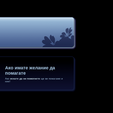
Ако имате желание да
помагате
Ако
искате да ни помогнете
ще ви помагаме и
ние!