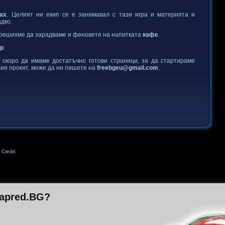
ах
. Целият ни екип се е занимавал с тази игра и материята и
адко.
 решихме да зарадваме и феновете на напитката
кафе
.
ър
.
скоро да имаме достатъчно готови страници, за да стартираме
ия проект, може да ни пишете на
freebgeu@gmail.com
.
Credit.
Napred.BG?