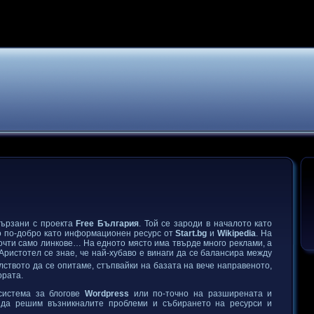
вързани с проекта
Free България
. Той се зароди в началото като
о по-добро като информационен ресурс от
Start.bg
и
Wikipedia
. На
почти само линкове… На едното място има твърде много реклами, а
ристотел се знае, че най-хубаво е винаги да се балансира между
ството да се опитаме, стъпвайки на базата на вече направеното,
ората.
система за блогове
Wordpress
или по-точно на разширената и
е да решим възникналите проблеми и събирането на ресурси и