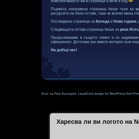
комплектването им в страници е вече в ход
Първата направена страница беше тази за
ш
ресурсите ни бяха готови, така че всичко мина гл
Последваха страници за
Коледа
и
Нова година
,
Следващата готова страница беше за
река Иск
Продължаваме в същото темпо и се надяваме 
официално. Дотогава ако имате интерес към наш
На добър час!
Блог на Free България. LiquidCard design for WordPress from Pret 
Харесва ли ви логото на 