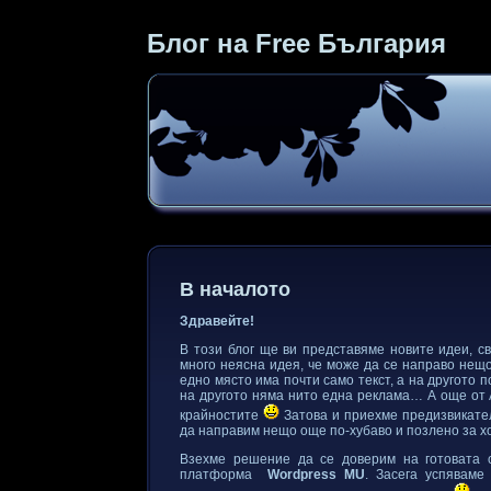
Блог на Free България
В началото
Здравейте!
В този блог ще ви представяме новите идеи, с
много неясна идея, че може да се направо нещ
едно място има почти само текст, а на другото 
на другото няма нито една реклама… А още от А
крайностите
Затова и приехме предизвикател
да направим нещо още по-хубаво и позлено за х
Взехме решение да се доверим на готовата 
платформа
Wordpress MU
. Засега успявам